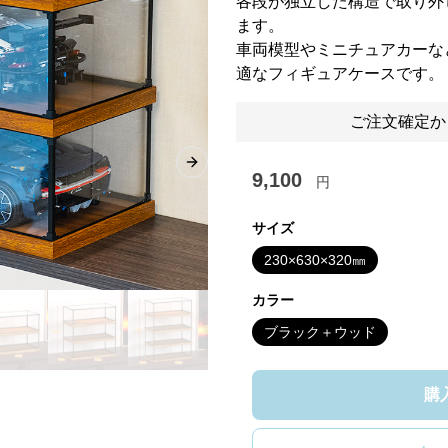
各段が独立した構造で取り外
ます。
車両模型やミニチュアカーな
適なフィギュアケースです。
ご注文確定か
Next slide
9,100
円
サイズ
230×630×320㎜
カラー
ブラック＋ウッド
購