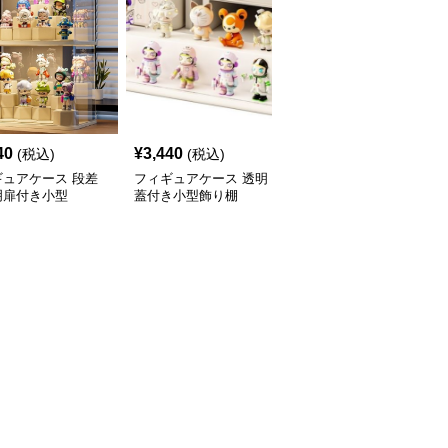
40
¥
3,440
¥
3,470
(税込)
(税込)
(税込)
ギュアケース 段差
フィギュアケース 透明
フィギュアケース 積み
明扉付き小型
蓋付き小型飾り棚
重ね式小型透明収納ボッ
クス