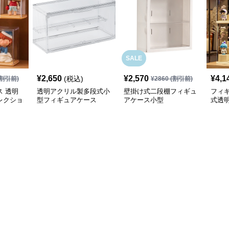
SALE
¥
2,650
¥
2,570
¥
4,1
(税込)
割引前)
¥
2860
(割引前)
 透明
透明アクリル製多段式小
壁掛け式二段棚フィギュ
フィ
レクショ
型フィギュアケース
アケース小型
式透