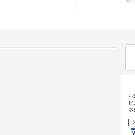
カー
お
ビ
応