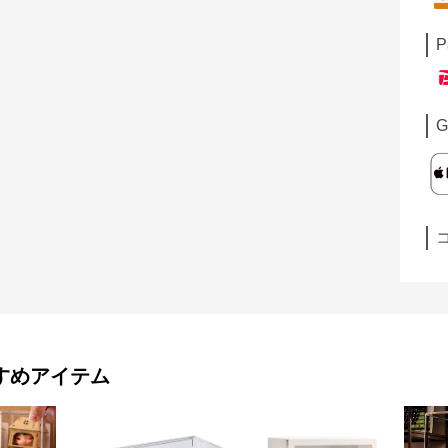
P
G
すめアイテム