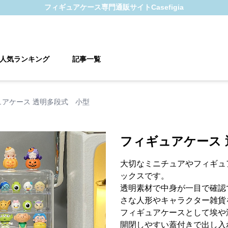
フィギュアケース
専門通販サイト
Casefigia
人気ランキング
記事一覧
ュアケース 透明多段式 小型
フィギュアケース 
大切なミニチュアやフィギュ
ックスです。
透明素材で中身が一目で確認
さな人形やキャラクター雑貨
フィギュアケースとして埃や
開閉しやすい蓋付きで出し入