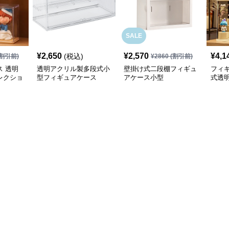
SALE
¥
2,650
¥
2,570
¥
4,1
(税込)
割引前)
¥
2860
(割引前)
 透明
透明アクリル製多段式小
壁掛け式二段棚フィギュ
フィ
レクショ
型フィギュアケース
アケース小型
式透