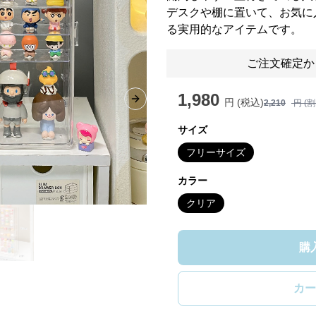
デスクや棚に置いて、お気に
る実用的なアイテムです。
ご注文確定か
1,980
円 (税込)
2,210
円 (
Next slide
サイズ
フリーサイズ
カラー
クリア
購
カー