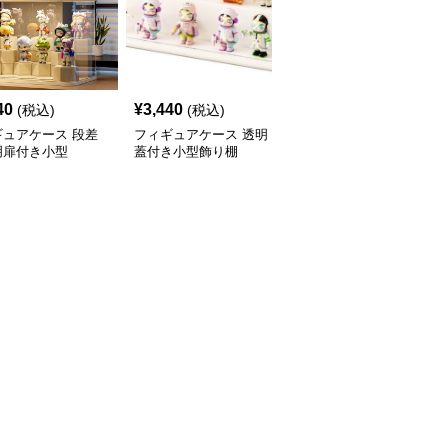
40
¥
3,440
¥
3,470
(税込)
(税込)
(税込)
ギュアケース 段差
フィギュアケース 透明
フィギュアケース 積み
明扉付き小型
蓋付き小型飾り棚
重ね式小型透明収納ボッ
クス