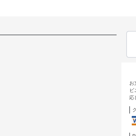
お
ビ
応