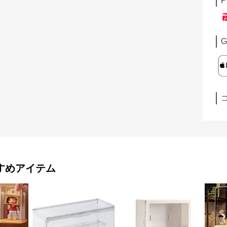
P
G
すめアイテム