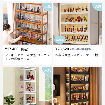
人気
人気
SALE
¥
17,400
¥
28,620
(税込)
¥
31800
(割引前)
フィギュアケース 大型 コレクシ
四段式大型フィギュアケース棚
ョンの展示ケース
人気