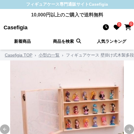
フィギュアケース
専門通販サイト
Casefigia
10,000
円以上のご購入で送料無料
0
0
Casefigia
新着商品
商品を検索
人気ランキング
Casefigia TOP
›
小型の一覧
›
フィギュアケース 壁掛け式木製多
Previous slide
Ne