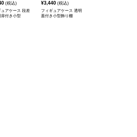
40
¥
3,440
¥
3,470
(税込)
(税込)
(税込)
ギュアケース 段差
フィギュアケース 透明
フィギュアケース 積み
明扉付き小型
蓋付き小型飾り棚
重ね式小型透明収納ボッ
クス