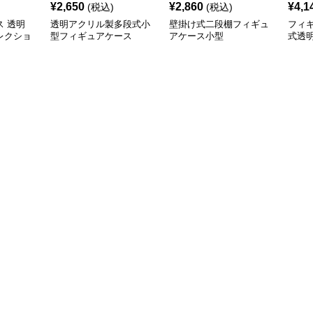
¥
2,650
¥
2,860
¥
4,1
(税込)
(税込)
 透明
透明アクリル製多段式小
壁掛け式二段棚フィギュ
フィ
レクショ
型フィギュアケース
アケース小型
式透