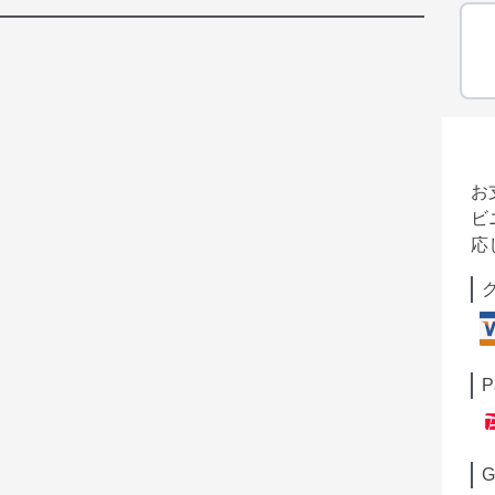
お
ビ
応
P
G