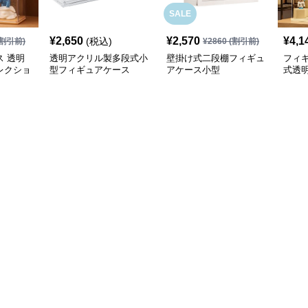
SALE
¥
2,650
¥
2,570
¥
4,1
(税込)
割引前)
¥
2860
(割引前)
 透明
透明アクリル製多段式小
壁掛け式二段棚フィギュ
フィ
レクショ
型フィギュアケース
アケース小型
式透