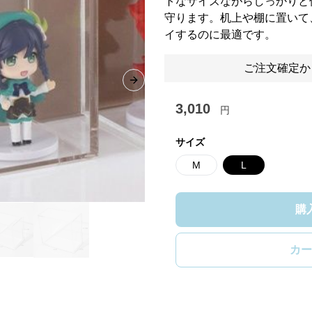
トなサイズながらしっかりと
守ります。机上や棚に置いて
イするのに最適です。
ご注文確定か
Next slide
3,010
円
サイズ
M
L
購
カー