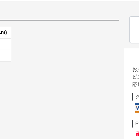
cm)
お
ビ
応
P