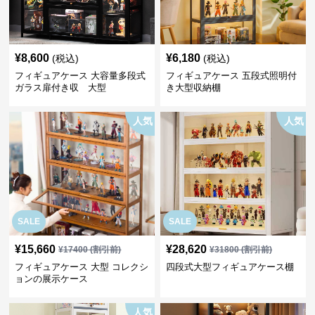
¥
8,600
¥
6,180
(税込)
(税込)
フィギュアケース 大容量多段式
フィギュアケース 五段式照明付
ガラス扉付き収 大型
き大型収納棚
人気
人気
SALE
SALE
¥
15,660
¥
28,620
¥
17400
(割引前)
¥
31800
(割引前)
フィギュアケース 大型 コレクシ
四段式大型フィギュアケース棚
ョンの展示ケース
人気