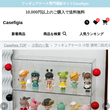
フィギュアケース
専門通販サイト
Casefigia
10,000
円以上のご購入で送料無料
0
0
Casefigia
新着商品
商品を検索
人気ランキング
Casefigia TOP
›
小型の一覧
›
フィギュアケース 小型 透明二段式
Previous slide
Ne