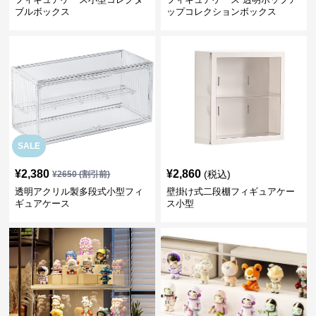
ブルボックス
ップコレクションボックス
SALE
¥
2,380
¥
2,860
(税込)
¥
2650
(割引前)
透明アクリル製多段式小型フィ
壁掛け式二段棚フィギュアケー
ギュアケース
ス小型