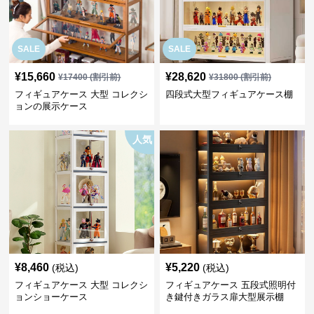
SALE
SALE
¥
15,660
¥
28,620
¥
17400
(割引前)
¥
31800
(割引前)
フィギュアケース 大型 コレクシ
四段式大型フィギュアケース棚
ョンの展示ケース
人気
¥
8,460
¥
5,220
(税込)
(税込)
フィギュアケース 大型 コレクシ
フィギュアケース 五段式照明付
ョンショーケース
き鍵付きガラス扉大型展示棚