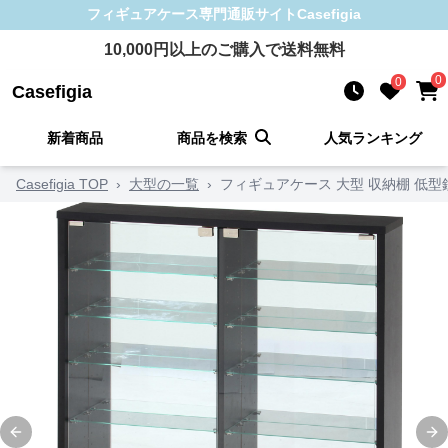
フィギュアケース
専門通販サイト
Casefigia
10,000
円以上のご購入で送料無料
0
0
Casefigia
新着商品
商品を検索
人気ランキング
Casefigia TOP
›
大型の一覧
›
フィギュアケース 大型 収納棚 低
Previous slide
Ne