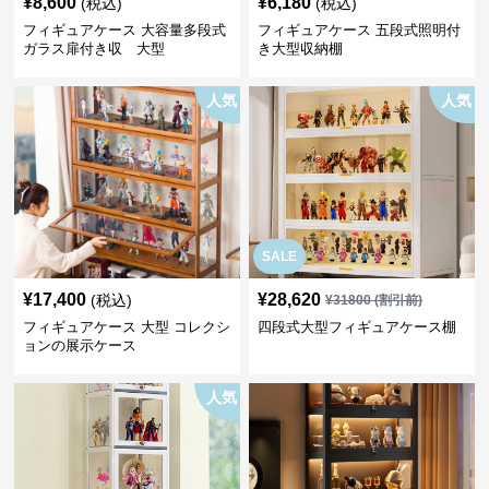
¥
8,600
¥
6,180
(税込)
(税込)
フィギュアケース 大容量多段式
フィギュアケース 五段式照明付
ガラス扉付き収 大型
き大型収納棚
人気
人気
SALE
¥
17,400
¥
28,620
(税込)
¥
31800
(割引前)
フィギュアケース 大型 コレクシ
四段式大型フィギュアケース棚
ョンの展示ケース
人気