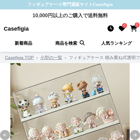
フィギュアケース
専門通販サイト
Casefigia
10,000
円以上のご購入で送料無料
0
0
Casefigia
新着商品
商品を検索
人気ランキング
Casefigia TOP
›
小型の一覧
›
フィギュアケース 積み重ね式透明
Previous slide
Ne