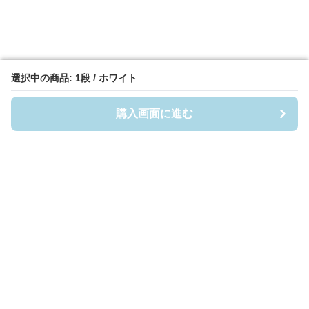
選択中の商品: 1段 / ホワイト
選択中の商品: 1段 / ホワイト
購入画面に進む
購入画面に進む
Casefigia
について