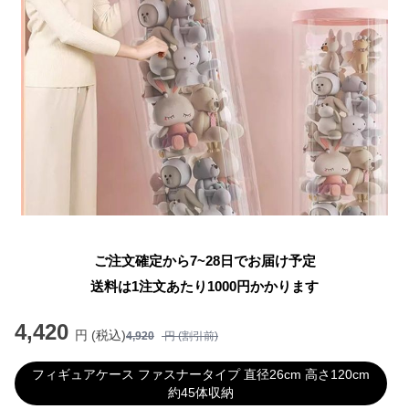
ご注文確定から7~28日でお届け予定
送料は1注文あたり
1000
円かかります
4,420
円 (税込)
4,920
円 (割引前)
フィギュアケース ファスナータイプ 直径26cm 高さ120cm
約45体収納