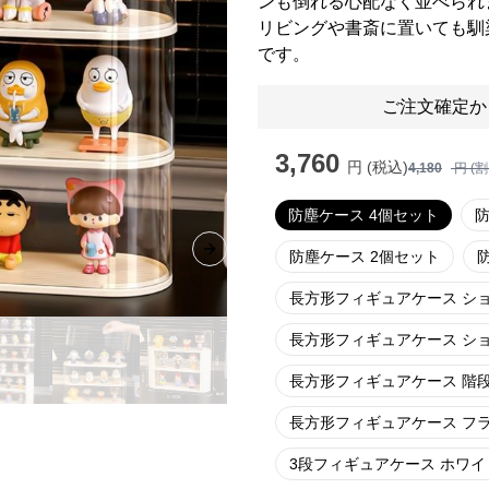
ンも倒れる心配なく並べられ
リビングや書斎に置いても馴
です。
ご注文確定か
3,760
円 (税込)
4,180
円 (
防塵ケース 4個セット
防
防塵ケース 2個セット
Next slide
長方形フィギュアケース シ
長方形フィギュアケース ショ
長方形フィギュアケース 階
長方形フィギュアケース フ
3段フィギュアケース ホワイ