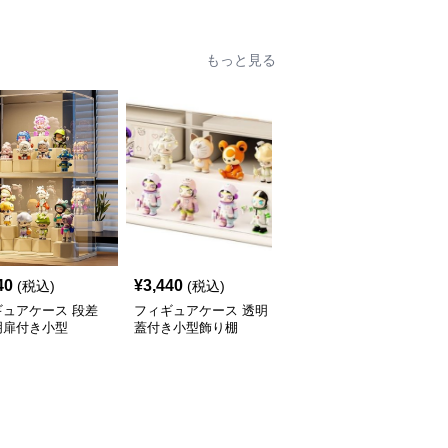
もっと見る
40
¥
3,440
¥
3,470
(税込)
(税込)
(税込)
ギュアケース 段差
フィギュアケース 透明
フィギュアケース 積み
明扉付き小型
蓋付き小型飾り棚
重ね式小型透明収納ボッ
クス