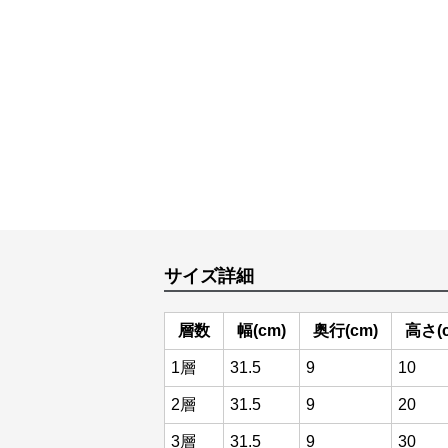
サイズ詳細
層数
幅(cm)
奥行(cm)
高さ(
1層
31.5
9
10
2層
31.5
9
20
3層
31.5
9
30