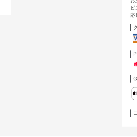
お
ビ
応
P
G