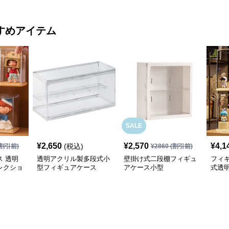
すめアイテム
SALE
¥
2,650
¥
2,570
¥
4,1
(税込)
割引前)
¥
2860
(割引前)
 透明
透明アクリル製多段式小
壁掛け式二段棚フィギュ
フィ
レクショ
型フィギュアケース
アケース小型
式透