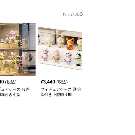
もっと見る
40
¥
3,440
¥
3,470
(税込)
(税込)
(税込)
ギュアケース 段差
フィギュアケース 透明
フィギュアケース 積み
明扉付き小型
蓋付き小型飾り棚
重ね式小型透明収納ボッ
クス