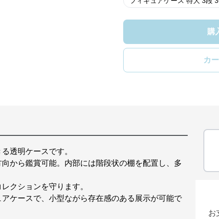
フィギュアケース 特大 3段 
購
カー
きる透明ケースです。
方向から鑑賞可能。内部には階段状の棚を配置し、多
コレクションを守ります。
ュアケースで、小型ながら存在感のある展示が可能で
お