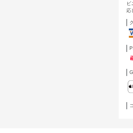
ビ
応
P
G