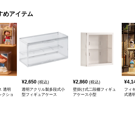
すめアイテム
¥
2,650
¥
2,860
¥
4,1
(税込)
(税込)
 透明
透明アクリル製多段式小
壁掛け式二段棚フィギュ
フィ
レクショ
型フィギュアケース
アケース小型
式透