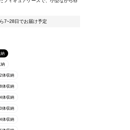
たフィギュアケースで、小型ながら存
ら7~28日でお届け予定
収納
収納
12体収納
18体収納
24体収納
30体収納
24体収納