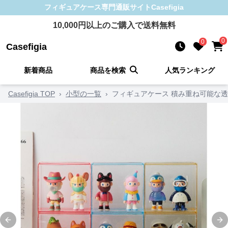
フィギュアケース
専門通販サイト
Casefigia
10,000
円以上のご購入で送料無料
0
0
Casefigia
新着商品
商品を検索
人気ランキング
Casefigia TOP
›
小型の一覧
›
フィギュアケース 積み重ね可能な
Previous slide
Ne