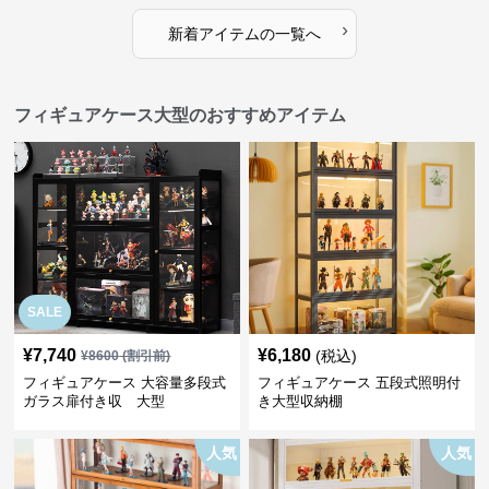
›
新着アイテムの一覧へ
フィギュアケース大型のおすすめアイテム
SALE
¥
7,740
¥
6,180
(税込)
¥
8600
(割引前)
フィギュアケース 大容量多段式
フィギュアケース 五段式照明付
ガラス扉付き収 大型
き大型収納棚
人気
人気