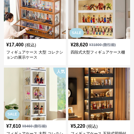
SALE
¥
17,400
¥
28,620
(税込)
¥
31800
(割引前)
フィギュアケース 大型 コレクシ
四段式大型フィギュアケース棚
ョンの展示ケース
人気
SALE
¥
7,610
¥
5,220
(税込)
¥
8460
(割引前)
フィギュアケース 大型 コレクシ
フィギュアケース 五段式照明付