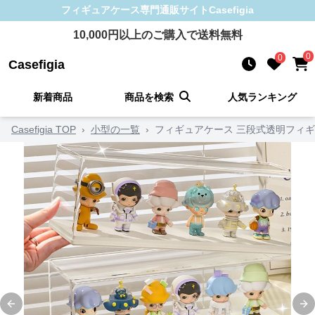
フィギュアケース
専門通販サイト
Casefigia
10,000
円以上のご購入で送料無料
0
0
Casefigia
新着商品
商品を検索
人気ランキング
Casefigia TOP
›
小型の一覧
›
フィギュアケース 三段式透明フィ
Previous slide
Ne