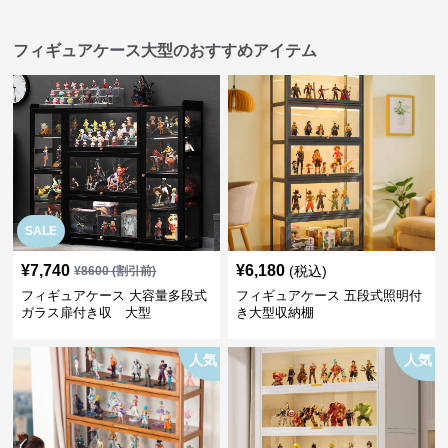
フィギュアケース大型のおすすめアイテム
SALE
¥
7,740
¥
6,180
(税込)
¥
8600
(割引前)
フィギュアケース 大容量多段式
フィギュアケース 五段式照明付
ガラス扉付き収 大型
き大型収納棚
人気
人気