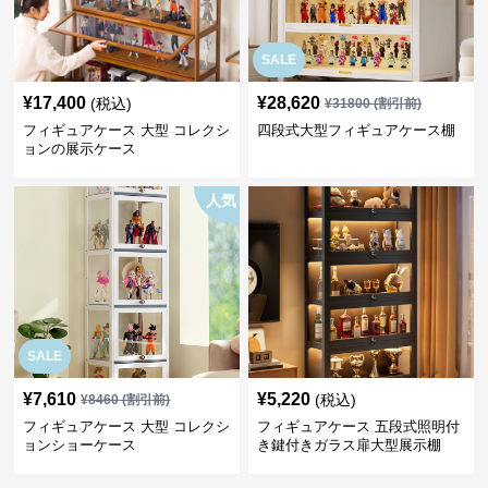
SALE
¥
17,400
¥
28,620
(税込)
¥
31800
(割引前)
フィギュアケース 大型 コレクシ
四段式大型フィギュアケース棚
ョンの展示ケース
人気
SALE
¥
7,610
¥
5,220
(税込)
¥
8460
(割引前)
フィギュアケース 大型 コレクシ
フィギュアケース 五段式照明付
ョンショーケース
き鍵付きガラス扉大型展示棚