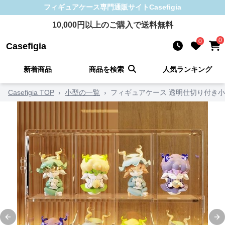
フィギュアケース
専門通販サイト
Casefigia
10,000
円以上のご購入で送料無料
0
0
Casefigia
新着商品
商品を検索
人気ランキング
Casefigia TOP
›
小型の一覧
›
フィギュアケース 透明仕切り付き
Previous slide
Ne