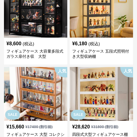
¥
8,600
¥
6,180
(税込)
(税込)
フィギュアケース 大容量多段式
フィギュアケース 五段式照明付
ガラス扉付き収 大型
き大型収納棚
人気
人気
SALE
SALE
¥
15,660
¥
28,620
¥
17400
(割引前)
¥
31800
(割引前)
フィギュアケース 大型 コレクシ
四段式大型フィギュアケース棚