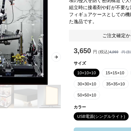
埃の侵入を防ぐ密閉構造で大
組立時に接着剤や釘が不要な
フィギュアケースとしての機
た逸品です。
ご注文確定か
3,650
円 (税込)
4,060
円 (
Next slide
サイズ
10×10×10
15×15×10
30×30×10
35×35×10
50×50×10
カラー
USB電源(シングルライト)