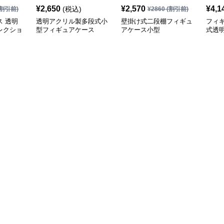
¥
2,650
¥
2,570
¥
4,1
(税込)
割引前)
¥
2860
(割引前)
 透明
透明アクリル製多段式小
壁掛け式二段棚フィギュ
フィ
レクショ
型フィギュアケース
アケース小型
式透