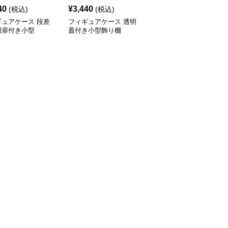
40
¥
3,440
¥
3,470
(税込)
(税込)
(税込)
ギュアケース 段差
フィギュアケース 透明
フィギュアケース 積み
明扉付き小型
蓋付き小型飾り棚
重ね式小型透明収納ボッ
クス