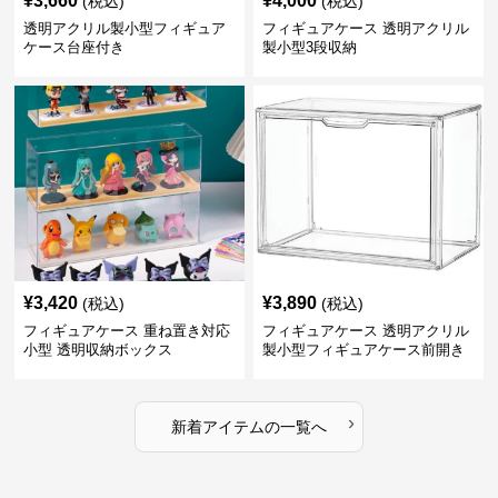
¥
3,660
¥
4,000
(税込)
(税込)
透明アクリル製小型フィギュア
フィギュアケース 透明アクリル
ケース台座付き
製小型3段収納
¥
3,420
¥
3,890
(税込)
(税込)
フィギュアケース 重ね置き対応
フィギュアケース 透明アクリル
小型 透明収納ボックス
製小型フィギュアケース前開き
タイプ
›
新着アイテムの一覧へ