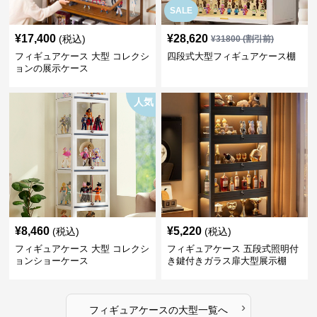
SALE
¥
17,400
¥
28,620
(税込)
¥
31800
(割引前)
フィギュアケース 大型 コレクシ
四段式大型フィギュアケース棚
ョンの展示ケース
人気
¥
8,460
¥
5,220
(税込)
(税込)
フィギュアケース 大型 コレクシ
フィギュアケース 五段式照明付
ョンショーケース
き鍵付きガラス扉大型展示棚
›
フィギュアケース
の
大型
一覧へ