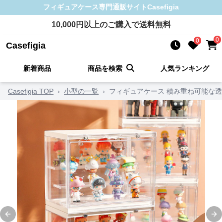
フィギュアケース
専門通販サイト
Casefigia
10,000
円以上のご購入で送料無料
0
0
Casefigia
新着商品
商品を検索
人気ランキング
Casefigia TOP
›
小型の一覧
›
フィギュアケース 積み重ね可能な
Previous slide
Ne