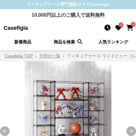
フィギュアケース
専門通販サイト
Casefigia
10,000
円以上のご購入で送料無料
0
0
Casefigia
新着商品
商品を検索
人気ランキング
Casefigia TOP
›
大型の一覧
›
フィギュアケース ワイドビュー コ
Previous slide
Ne