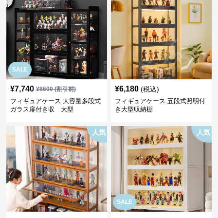
SALE
¥
7,740
¥
6,180
(税込)
¥
8600
(割引前)
フィギュアケース 大容量多段式
フィギュアケース 五段式照明付
ガラス扉付き収 大型
き大型収納棚
人気
人気
SALE