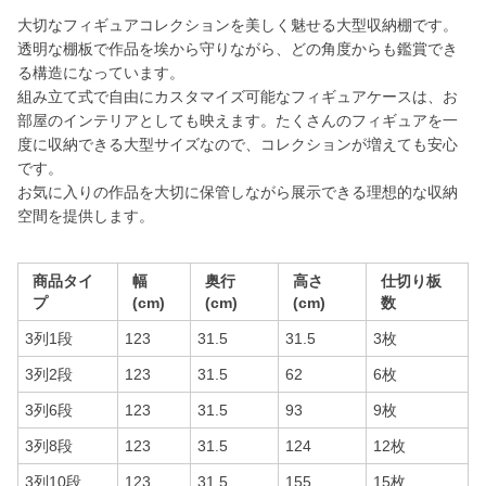
大切なフィギュアコレクションを美しく魅せる大型収納棚です。
透明な棚板で作品を埃から守りながら、どの角度からも鑑賞でき
る構造になっています。
組み立て式で自由にカスタマイズ可能なフィギュアケースは、お
部屋のインテリアとしても映えます。たくさんのフィギュアを一
度に収納できる大型サイズなので、コレクションが増えても安心
です。
お気に入りの作品を大切に保管しながら展示できる理想的な収納
空間を提供します。
商品タイ
幅
奥行
高さ
仕切り板
プ
(cm)
(cm)
(cm)
数
3列1段
123
31.5
31.5
3枚
3列2段
123
31.5
62
6枚
3列6段
123
31.5
93
9枚
3列8段
123
31.5
124
12枚
3列10段
123
31.5
155
15枚