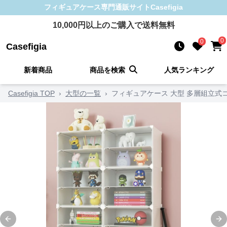
フィギュアケース
専門通販サイト
Casefigia
10,000
円以上のご購入で送料無料
0
0
Casefigia
新着商品
商品を検索
人気ランキング
Casefigia TOP
›
大型の一覧
›
フィギュアケース 大型 多層組立式
Previous slide
Ne