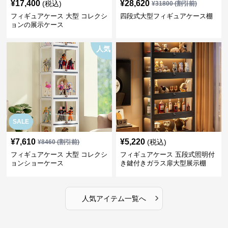
¥
17,400
¥
28,620
(税込)
¥
31800
(割引前)
フィギュアケース 大型 コレクシ
四段式大型フィギュアケース棚
ョンの展示ケース
人気
SALE
¥
7,610
¥
5,220
(税込)
¥
8460
(割引前)
フィギュアケース 大型 コレクシ
フィギュアケース 五段式照明付
ョンショーケース
き鍵付きガラス扉大型展示棚
›
人気アイテム一覧へ