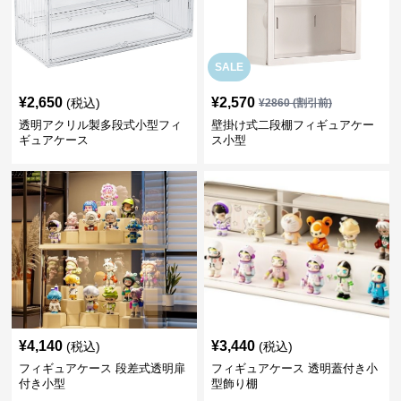
SALE
¥
2,650
¥
2,570
(税込)
¥
2860
(割引前)
透明アクリル製多段式小型フィ
壁掛け式二段棚フィギュアケー
ギュアケース
ス小型
¥
4,140
¥
3,440
(税込)
(税込)
フィギュアケース 段差式透明扉
フィギュアケース 透明蓋付き小
付き小型
型飾り棚