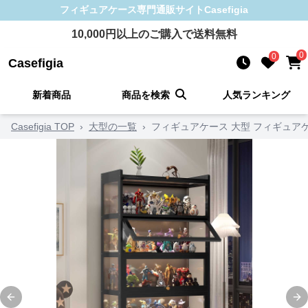
フィギュアケース
専門通販サイト
Casefigia
10,000
円以上のご購入で送料無料
0
0
Casefigia
新着商品
商品を検索
人気ランキング
Casefigia TOP
›
大型の一覧
›
フィギュアケース 大型 フィギュア
Previous slide
Ne