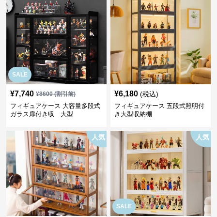
SALE
¥
7,740
¥
6,180
(税込)
¥
8600
(割引前)
フィギュアケース 大容量多段式
フィギュアケース 五段式照明付
ガラス扉付き収 大型
き大型収納棚
人気
人気
SALE