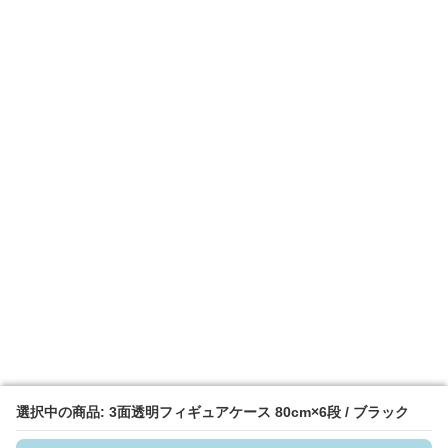
選択中の商品: 3面透明フィギュアケース 80cm×6段 / ブラック
選択中の商品: 3面透明フィギュアケース 80cm×6段 / ブラック