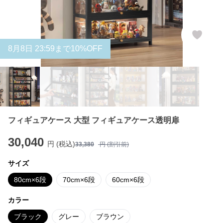
8
月
8
日 23:59まで10%OFF
フィギュアケース 大型 フィギュアケース透明扉
30,040
円 (税込)
33,380
円 (割引前)
サイズ
80cm×6段
70cm×6段
60cm×6段
カラー
ブラック
グレー
ブラウン