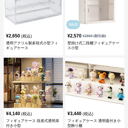
SALE
¥
2,650
¥
2,570
(税込)
¥
2860
(割引前)
透明アクリル製多段式小型フィ
壁掛け式二段棚フィギュアケー
ギュアケース
ス小型
¥
4,140
¥
3,440
(税込)
(税込)
フィギュアケース 段差式透明扉
フィギュアケース 透明蓋付き小
付き小型
型飾り棚