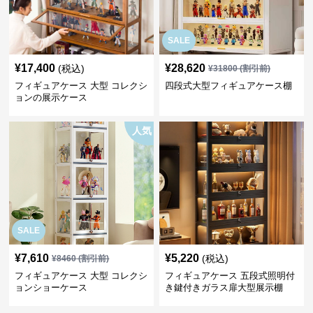
SALE
¥
17,400
¥
28,620
(税込)
¥
31800
(割引前)
フィギュアケース 大型 コレクシ
四段式大型フィギュアケース棚
ョンの展示ケース
人気
SALE
¥
7,610
¥
5,220
(税込)
¥
8460
(割引前)
フィギュアケース 大型 コレクシ
フィギュアケース 五段式照明付
ョンショーケース
き鍵付きガラス扉大型展示棚