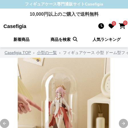
フィギュアケース
専門通販サイト
Casefigia
10,000
円以上のご購入で送料無料
0
0
Casefigia
新着商品
商品を検索
人気ランキング
Casefigia TOP
›
小型の一覧
›
フィギュアケース 小型 ドーム型フ
Previous slide
Ne