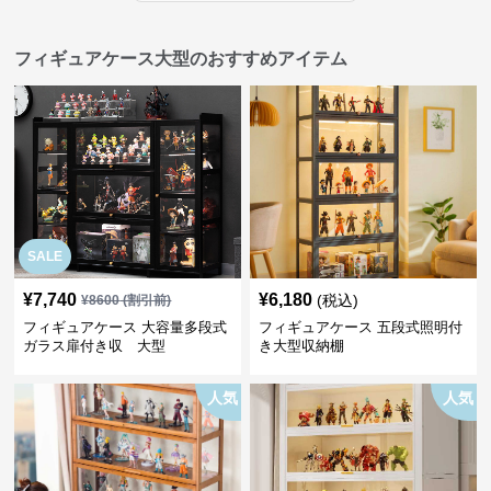
フィギュアケース大型のおすすめアイテム
SALE
¥
7,740
¥
6,180
(税込)
¥
8600
(割引前)
フィギュアケース 大容量多段式
フィギュアケース 五段式照明付
ガラス扉付き収 大型
き大型収納棚
人気
人気