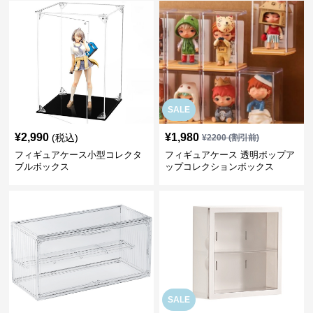
SALE
¥
2,990
¥
1,980
(税込)
¥
2200
(割引前)
フィギュアケース小型コレクタ
フィギュアケース 透明ポップア
ブルボックス
ップコレクションボックス
SALE