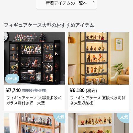
›
新着アイテムの一覧へ
フィギュアケース大型のおすすめアイテム
SALE
¥
7,740
¥
6,180
(税込)
¥
8600
(割引前)
フィギュアケース 大容量多段式
フィギュアケース 五段式照明付
ガラス扉付き収 大型
き大型収納棚
人気
人気