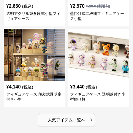
¥
2,650
¥
2,570
(税込)
¥
2860
(割引前)
透明アクリル製多段式小型フィ
壁掛け式二段棚フィギュアケー
ギュアケース
ス小型
¥
4,140
¥
3,440
(税込)
(税込)
フィギュアケース 段差式透明扉
フィギュアケース 透明蓋付き小
付き小型
型飾り棚
›
人気アイテム一覧へ