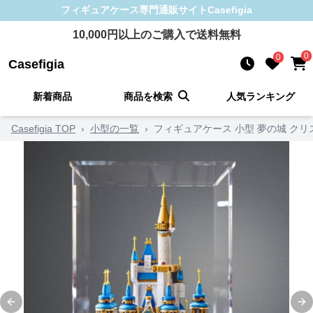
フィギュアケース
専門通販サイト
Casefigia
10,000
円以上のご購入で送料無料
0
0
Casefigia
新着商品
商品を検索
人気ランキング
Casefigia TOP
›
小型の一覧
›
フィギュアケース 小型 夢の城 ク
Previous slide
Ne