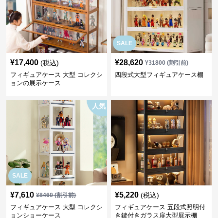
SALE
¥
17,400
¥
28,620
(税込)
¥
31800
(割引前)
フィギュアケース 大型 コレクシ
四段式大型フィギュアケース棚
ョンの展示ケース
人気
SALE
¥
7,610
¥
5,220
(税込)
¥
8460
(割引前)
フィギュアケース 大型 コレクシ
フィギュアケース 五段式照明付
ョンショーケース
き鍵付きガラス扉大型展示棚