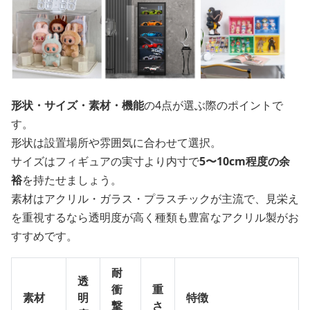
形状・サイズ・素材・機能
の4点が選ぶ際のポイントで
す。
形状は設置場所や雰囲気に合わせて選択。
サイズはフィギュアの実寸より内寸で
5〜10cm程度の余
裕
を持たせましょう。
素材はアクリル・ガラス・プラスチックが主流で、見栄え
を重視するなら透明度が高く種類も豊富なアクリル製がお
すすめです。
耐
透
衝
重
素材
明
特徴
撃
さ