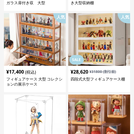
ガラス扉付き収 大型
き大型収納棚
人気
人気
SALE
¥
17,400
¥
28,620
(税込)
¥
31800
(割引前)
フィギュアケース 大型 コレクシ
四段式大型フィギュアケース棚
ョンの展示ケース