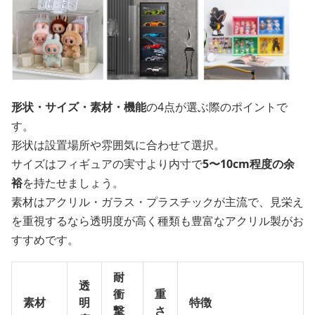
形状・サイズ・素材・機能
の4点が選ぶ際のポイントで
す。
形状は設置場所や雰囲気に合わせて選択。
サイズはフィギュアの実寸より内寸で
5〜10cm程度の余
裕
を持たせましょう。
素材はアクリル・ガラス・プラスチックが主流で、見栄え
を重視するなら透明度が高く種類も豊富なアクリル製がお
すすめです。
耐
透
衝
重
素材
明
特徴
撃
さ