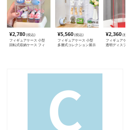
¥
2,780
¥
5,560
¥
2,360
(税込)
(税込)
(税込
フィギュアケース 小型
フィギュアケース 小型
フィギュアケー
回転式収納ケース フィ
多層式コレクション展示
透明ディスプレ
ギュア専用 多段式
ケース
クション ケー