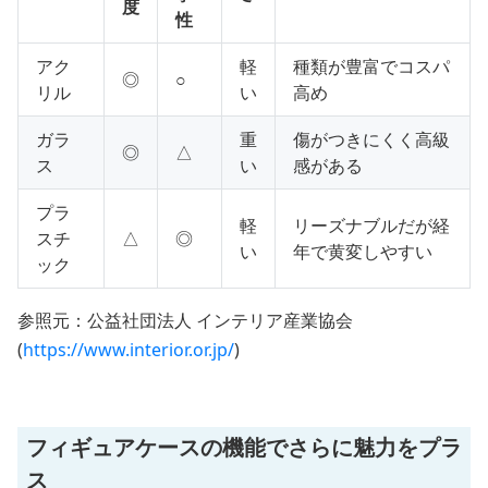
度
性
アク
軽
種類が豊富でコスパ
◎
○
リル
い
高め
ガラ
重
傷がつきにくく高級
◎
△
ス
い
感がある
プラ
軽
リーズナブルだが経
スチ
△
◎
い
年で黄変しやすい
ック
参照元：公益社団法人 インテリア産業協会
(
https://www.interior.or.jp/
)
フィギュアケースの機能でさらに魅力をプラ
ス