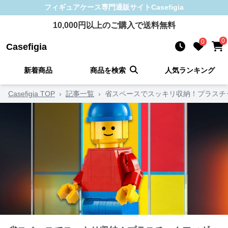
フィギュアケース
専門通販サイト
Casefigia
10,000
円以上のご購入で送料無料
0
0
Casefigia
新着商品
商品を検索
人気ランキング
Casefigia TOP
›
記事一覧
›
省スペースでスッキリ収納！プラスチ