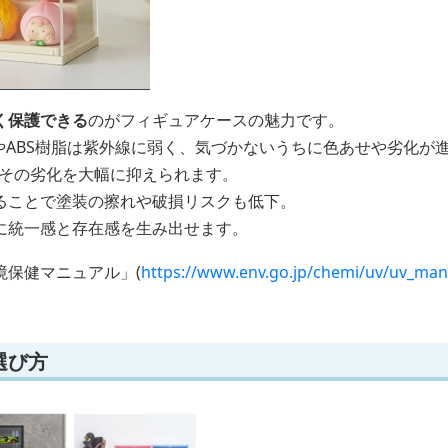
く保護できる
のがフィギュアケースの魅力です。
やABS樹脂は紫外線に弱く、気づかないうちに色あせや劣化が
らその劣化を大幅に抑えられます。
ることで塗装の擦れや破損リスクも低下。
に統一感と存在感を生み出せます。
境保健マニュアル」(
https://www.env.go.jp/chemi/uv/uv_man
選び方