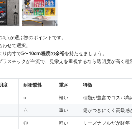
の4点が選ぶ際のポイントです。
合わせて選択。
より内寸で
5〜10cm程度の余裕
を持たせましょう。
プラスチックが主流で、見栄えを重視するなら透明度が高く種
明度
耐衝撃性
重さ
特徴
○
軽い
種類が豊富でコスパ高
△
重い
傷がつきにくく高級感
◎
軽い
リーズナブルだが経年